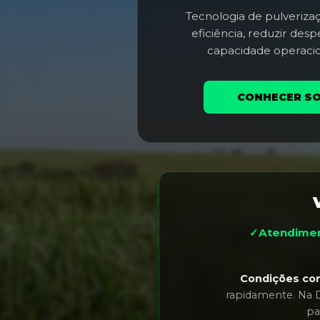
Tecnologia de pulveriz
eficiência, reduzir desp
capacidade operaci
CONHECER S
✓
Atendimen
Condições come
rapidamente. Na 
pa