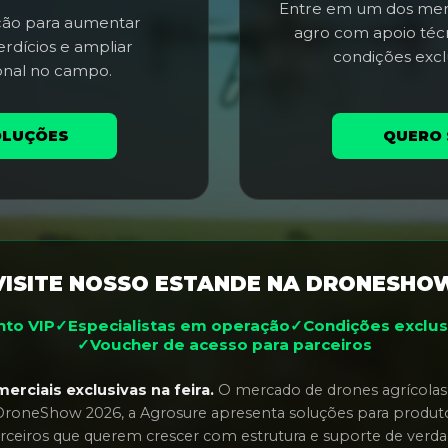
Entre em um dos mer
ação para aumentar
agro com apoio técn
erdícios e ampliar
condições excl
onal no campo.
OLUÇÕES
QUERO 
VISITE NOSSO ESTANDE NA DRONESHO
to VIP
✓
Especialistas em operação
✓
Condições exclusi
✓
Voucher de acesso para parceiros
rciais exclusivas na feira.
O mercado de drones agrícolas
DroneShow 2026, a Agrosure apresenta soluções para produto
rceiros que querem crescer com estrutura e suporte de verda