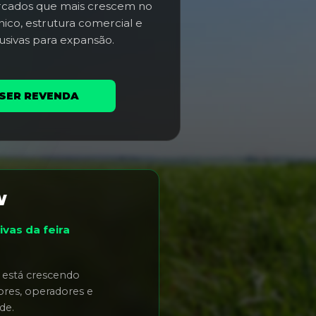
cados que mais crescem no
ico, estrutura comercial e
usivas para expansão.
SER REVENDA
W
vas da feira
 está crescendo
res, operadores e
de.